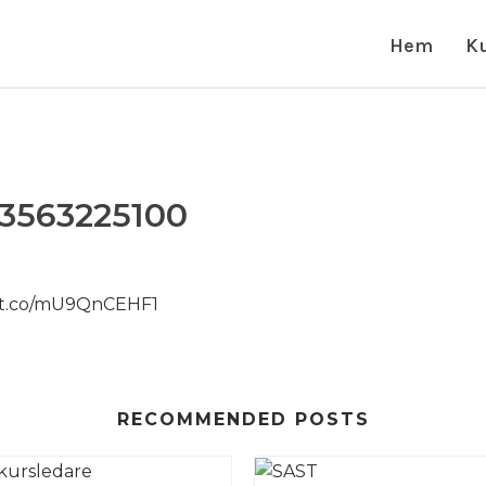
Hem
K
23563225100
//t.co/mU9QnCEHF1
RECOMMENDED POSTS